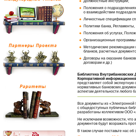
Должностные инструкции;
Положения о подразделениях
о взаимодействии подраздел
Личностные спецификации сп
Политики банка, Регламенты,
Положения об услугах, Полож
Организационные программы, 
Методические рекомендации и
бланков, расчетных документо
Договоры на оказание банков
договорам и др.)
Библиотека Внутрибанковских 
Корпоративной информационной
представляет собой экспертную 
нормативных банковских докумен
аспектам деятельности любого б
Все документы из «Электронной 
с общедоступных публичных библ
разработаны коллективом ООО «
Не исключаем возможности, что а
документов будут возражать про
В таком случае поставьте нас об