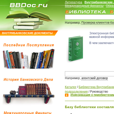
Литература
Внутрибанковские
Международные финансы
Обра
Например,
Проверка клиентов б
ВНУТРИБАНКОВСКИЕ ДОКУМЕНТЫ
Электронная би
важной информ
В чем заключаетс
Например,
агентский договор
Каталог
/
Библиотека Внутрибанк
подразделения
/
Руководство
Информация о приобретении
Базу библиотеки составля