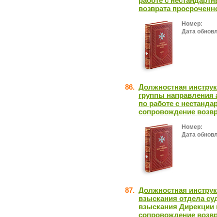
работе с нестандарт
возврата просроченн
Номер:
Дата обнов
86.
Должностная инстру
группы направления 
по работе с нестанда
сопровождение возвр
Номер:
Дата обнов
87.
Должностная инструк
взыскания отдела су
взыскания Дирекции 
сопровождение возвр