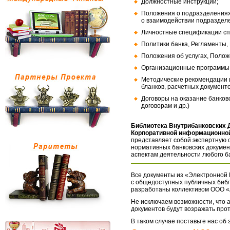
Должностные инструкции;
Положения о подразделениях
о взаимодействии подраздел
Личностные спецификации сп
Политики банка, Регламенты,
Положения об услугах, Полож
Организационные программы, 
Методические рекомендации и
бланков, расчетных документо
Договоры на оказание банков
договорам и др.)
Библиотека Внутрибанковских 
Корпоративной информационной
представляет собой экспертную 
нормативных банковских докумен
аспектам деятельности любого б
Все документы из «Электронной 
с общедоступных публичных библ
разработаны коллективом ООО «
Не исключаем возможности, что а
документов будут возражать про
В таком случае поставьте нас об