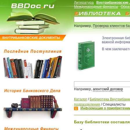
Литература
Внутрибанковские
Международные финансы
Обра
Например,
Проверка клиентов б
ВНУТРИБАНКОВСКИЕ ДОКУМЕНТЫ
Электронная би
важной информ
В чем заключаетс
Например,
агентский договор
Каталог
/
Библиотека Внутрибанк
подразделения
/
Специалисты
Информация о приобретении
Базу библиотеки составля