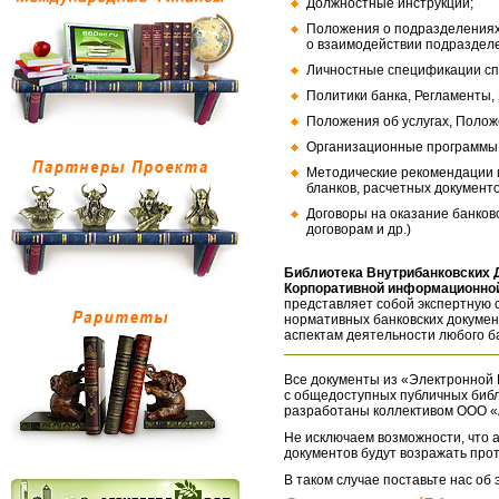
Должностные инструкции;
Положения о подразделениях
о взаимодействии подраздел
Личностные спецификации сп
Политики банка, Регламенты,
Положения об услугах, Полож
Организационные программы, 
Методические рекомендации и
бланков, расчетных документо
Договоры на оказание банков
договорам и др.)
Библиотека Внутрибанковских 
Корпоративной информационной
представляет собой экспертную 
нормативных банковских докумен
аспектам деятельности любого б
Все документы из «Электронной 
с общедоступных публичных библ
разработаны коллективом ООО «
Не исключаем возможности, что а
документов будут возражать про
В таком случае поставьте нас об