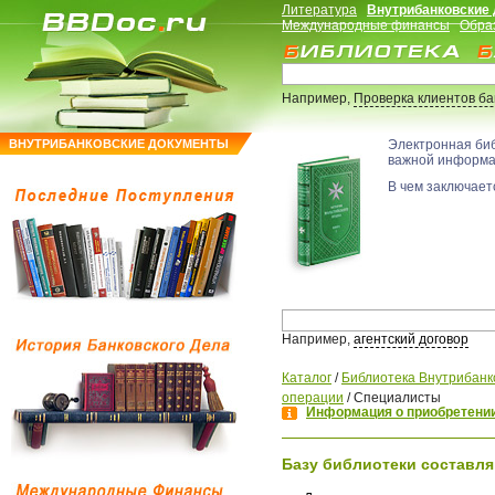
Литература
Внутрибанковские
Международные финансы
Обра
Например,
Проверка клиентов б
ВНУТРИБАНКОВСКИЕ ДОКУМЕНТЫ
Электронная би
важной информ
В чем заключаетс
Например,
агентский договор
Каталог
/
Библиотека Внутрибанк
операции
/
Специалисты
Информация о приобретении
Базу библиотеки составля