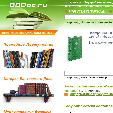
Литература
Внутрибанковские
Международные финансы
Обра
Например,
Проверка клиентов б
ВНУТРИБАНКОВСКИЕ ДОКУМЕНТЫ
Электронная би
важной информ
В чем заключаетс
Например,
агентский договор
Каталог
/
Библиотека Внутрибанк
операции
/
Специалисты
Информация о приобретении
Базу библиотеки составля