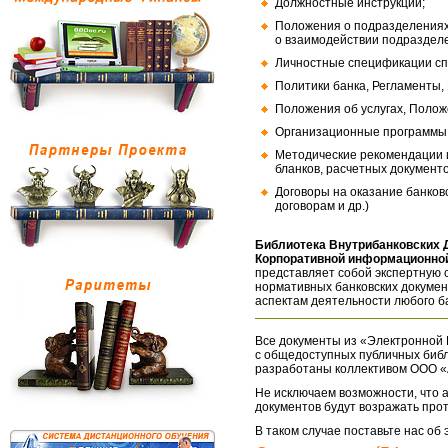
Должностные инструкции;
Положения о подразделениях
о взаимодействии подраздел
Личностные спецификации сп
Политики банка, Регламенты,
Положения об услугах, Полож
Организационные программы, 
Методические рекомендации и
бланков, расчетных документо
Договоры на оказание банков
договорам и др.)
Библиотека Внутрибанковских 
Корпоративной информационной
представляет собой экспертную 
нормативных банковских докумен
аспектам деятельности любого б
Все документы из «Электронной 
с общедоступных публичных библ
разработаны коллективом ООО «
Не исключаем возможности, что а
документов будут возражать про
В таком случае поставьте нас об