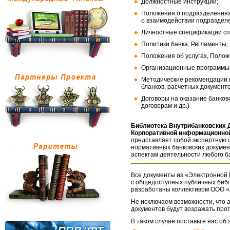
Должностные инструкции;
Положения о подразделениях
о взаимодействии подраздел
Личностные спецификации сп
Политики банка, Регламенты,
Положения об услугах, Полож
Организационные программы, 
Методические рекомендации и
бланков, расчетных документо
Договоры на оказание банков
договорам и др.)
Библиотека Внутрибанковских 
Корпоративной информационной
представляет собой экспертную 
нормативных банковских докумен
аспектам деятельности любого б
Все документы из «Электронной 
с общедоступных публичных библ
разработаны коллективом ООО «
Не исключаем возможности, что а
документов будут возражать про
В таком случае поставьте нас об