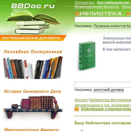
Литература
Внутрибанковские
Международные финансы
Обра
Например,
Проверка клиентов б
ВНУТРИБАНКОВСКИЕ ДОКУМЕНТЫ
Электронная би
важной информ
В чем заключаетс
Например,
агентский договор
Каталог
/
Библиотека Внутрибанк
автоматизации и тех. поддержки
Информация о приобретении
Базу библиотеки составля