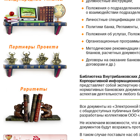
Должностные инструкции;
Положения о подразделениях
о взаимодействии подраздел
Личностные спецификации сп
Политики банка, Регламенты,
Положения об услугах, Полож
Организационные программы, 
Методические рекомендации и
бланков, расчетных документо
Договоры на оказание банков
договорам и др.)
Библиотека Внутрибанковских 
Корпоративной информационной
представляет собой экспертную 
нормативных банковских докумен
аспектам деятельности любого б
Все документы из «Электронной 
с общедоступных публичных библ
разработаны коллективом ООО «
Не исключаем возможности, что а
документов будут возражать про
В таком случае поставьте нас об