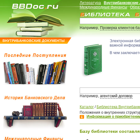
Литература
Внутрибанковские
Международные финансы
Обра
Например,
Проверка клиентов б
ВНУТРИБАНКОВСКИЕ ДОКУМЕНТЫ
Электронная би
важной информ
В чем заключаетс
Например,
агентский договор
Каталог
/
Библиотека Внутрибанк
Положения о внутренних структ
Информация о приобретении
Базу библиотеки составля