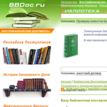
Литература
Внутрибанковские
Международные финансы
Обра
Например,
Проверка клиентов б
ВНУТРИБАНКОВСКИЕ ДОКУМЕНТЫ
Электронная би
важной информ
В чем заключаетс
Например,
агентский договор
Каталог
/
Библиотека Внутрибанк
Положения о подразделениях ба
Информация о приобретении
обращение, касса
Базу библиотеки составля