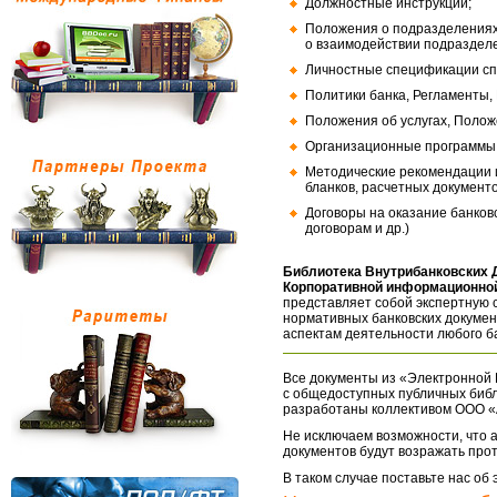
Должностные инструкции;
Положения о подразделениях
о взаимодействии подраздел
Личностные спецификации сп
Политики банка, Регламенты,
Положения об услугах, Полож
Организационные программы, 
Методические рекомендации и
бланков, расчетных документо
Договоры на оказание банков
договорам и др.)
Библиотека Внутрибанковских 
Корпоративной информационной
представляет собой экспертную 
нормативных банковских докумен
аспектам деятельности любого б
Все документы из «Электронной 
с общедоступных публичных библ
разработаны коллективом ООО «
Не исключаем возможности, что а
документов будут возражать про
В таком случае поставьте нас об