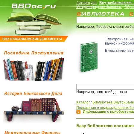
Литература
Внутрибанковские
Международные финансы
Обра
Например,
Проверка клиентов б
ВНУТРИБАНКОВСКИЕ ДОКУМЕНТЫ
Электронная би
важной информ
В чем заключаетс
Например,
агентский договор
Каталог
/
Библиотека Внутрибанк
Положения о подразделениях ба
Информация о приобретении
Базу библиотеки составля