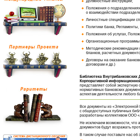
Должностные инструкции;
Положения о подразделениях
о взаимодействии подраздел
Личностные спецификации сп
Политики банка, Регламенты,
Положения об услугах, Полож
Организационные программы, 
Методические рекомендации и
бланков, расчетных документо
Договоры на оказание банков
договорам и др.)
Библиотека Внутрибанковских 
Корпоративной информационной
представляет собой экспертную 
нормативных банковских докумен
аспектам деятельности любого б
Все документы из «Электронной 
с общедоступных публичных библ
разработаны коллективом ООО «
Не исключаем возможности, что а
документов будут возражать про
В таком случае поставьте нас об