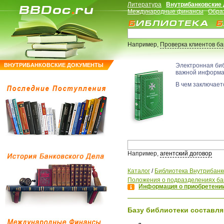
Литература
Внутрибанковские
Международные финансы
Обра
Например,
Проверка клиентов б
ВНУТРИБАНКОВСКИЕ ДОКУМЕНТЫ
Электронная би
важной информ
В чем заключаетс
Например,
агентский договор
Каталог
/
Библиотека Внутрибанк
Положения о подразделениях ба
Информация о приобретении
Базу библиотеки составля