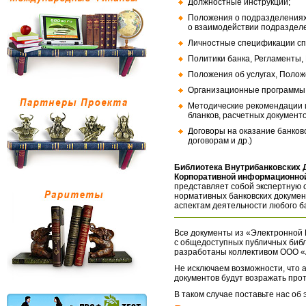
Должностные инструкции;
Положения о подразделениях
о взаимодействии подраздел
Личностные спецификации сп
Политики банка, Регламенты,
Положения об услугах, Полож
Организационные программы, 
Методические рекомендации и
бланков, расчетных документо
Договоры на оказание банков
договорам и др.)
Библиотека Внутрибанковских 
Корпоративной информационной
представляет собой экспертную 
нормативных банковских докумен
аспектам деятельности любого б
Все документы из «Электронной 
с общедоступных публичных библ
разработаны коллективом ООО «
Не исключаем возможности, что а
документов будут возражать про
В таком случае поставьте нас об