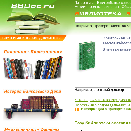
Литература
Внутрибанковские
Международные финансы
Обра
Например,
Проверка клиентов б
ВНУТРИБАНКОВСКИЕ ДОКУМЕНТЫ
Электронная би
важной информ
В чем заключаетс
Например,
агентский договор
Каталог
/
Библиотека Внутрибанк
Положения о подразделениях ба
Информация о приобретении
Базу библиотеки составля