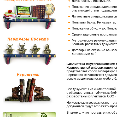
Должностные инструкции;
Положения о подразделениях
о взаимодействии подраздел
Личностные спецификации сп
Политики банка, Регламенты,
Положения об услугах, Полож
Организационные программы, 
Методические рекомендации и
бланков, расчетных документо
Договоры на оказание банков
договорам и др.)
Библиотека Внутрибанковских 
Корпоративной информационной
представляет собой экспертную 
нормативных банковских докумен
аспектам деятельности любого б
Все документы из «Электронной 
с общедоступных публичных библ
разработаны коллективом ООО «
Не исключаем возможности, что а
документов будут возражать про
В таком случае поставьте нас об