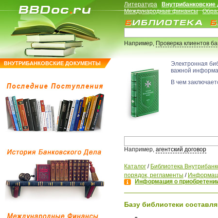
Литература
Внутрибанковские
Международные финансы
Обра
Например,
Проверка клиентов б
ВНУТРИБАНКОВСКИЕ ДОКУМЕНТЫ
Электронная би
важной информ
В чем заключаетс
Например,
агентский договор
Каталог
/
Библиотека Внутрибанк
порядок, регламенты
/
Информаци
Информация о приобретении
Базу библиотеки составля