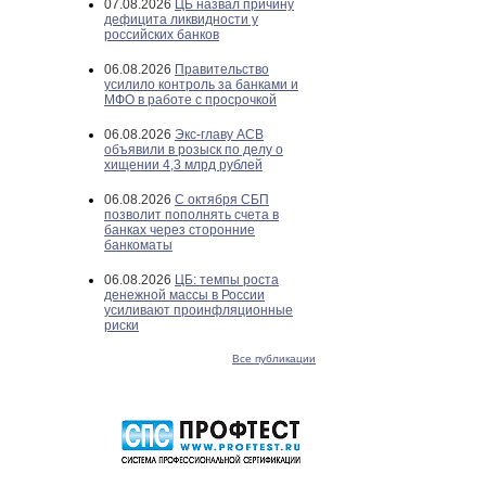
07.08.2026
ЦБ назвал причину
дефицита ликвидности у
российских банков
06.08.2026
Правительство
усилило контроль за банками и
МФО в работе с просрочкой
06.08.2026
Экс-главу АСВ
объявили в розыск по делу о
хищении 4,3 млрд рублей
06.08.2026
С октября СБП
позволит пополнять счета в
банках через сторонние
банкоматы
06.08.2026
ЦБ: темпы роста
денежной массы в России
усиливают проинфляционные
риски
Все публикации