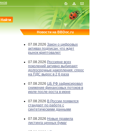
инов
Новости на BBDoc.ru
07.08.2026
Закон о цифровых
активах подписан: что ждет
рынок криптовалют
07.08.2026
Россияне всех
поколений активно выбирают
долгосрочные накопления: спрос
на ПДС вырос в 2,6 раза
07.08.2026
ЦБ РФ зафиксировал
снижение финансовых потоков в
июле после роста в июне
07.08.2026
В России появился
стандарт по работе с
синтетическими данными
07.08.2026
Новые правила
листинга ценных бумаг