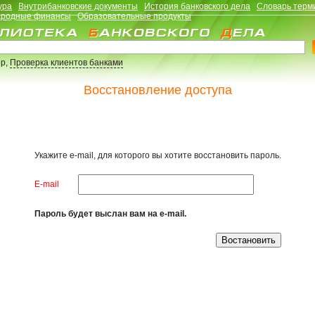
ура
Внутрибанковские документы
История банковского дела
Словарь терм
родные финансы
Образовательные продукты
р,
Проверка клиентов банками
Восстановление доступа
Укажите e-mail, для которого вы хотите восстановить пароль.
E-mail
Пароль будет выслан вам на e-mail.