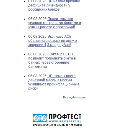
07.08.2026
ЦБ назвал причину
дефицита ликвидности у
российских банков
06.08.2026
Правительство
усилило контроль за банками и
МФО в работе с просрочкой
06.08.2026
Экс-главу АСВ
объявили в розыск по делу о
хищении 4,3 млрд рублей
06.08.2026
С октября СБП
позволит пополнять счета в
банках через сторонние
банкоматы
06.08.2026
ЦБ: темпы роста
денежной массы в России
усиливают проинфляционные
риски
Все публикации