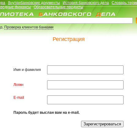
ура
Внутрибанковские документы
История банковского дела
Словарь терм
родные финансы
Образовательные продукты
р,
Проверка клиентов банками
Регистрация
Имя и фамилия
Логин
E-mail
Пароль будет выслан вам на e-mail.