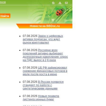
инов
Новости на BBDoc.ru
07.08.2026
Закон о цифровых
активах подписан: что ждет
рынок криптовалют
07.08.2026
Россияне всех
поколений активно выбирают
долгосрочные накопления: спрос
на ПДС вырос в 2,6 раза
07.08.2026
ЦБ РФ зафиксировал
снижение финансовых потоков в
июле после роста в июне
07.08.2026
В России появился
стандарт по работе с
синтетическими данными
07.08.2026
Новые правила
листинга ценных бумаг