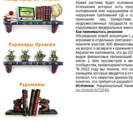
Новая система будет основана
отношении которых есть пре
положением или нарушением тре
нарушении требований ЦБ о сог
признание лиц банкротами
недружественных государств и
нарушивших федеральные законы
Как принималось решение
Обсуждение новой концепции с 
игроками в отдельных секторах) 
приняли участие 400 финансовы
на вопрос о возврате к прежним 
Карапетян напомнила, что до 20
видов финансовых организаций 
около 1 млн просмотров в мес
сообщества, правоохранительных
"В 2022 году мы поняли, что с
санкциям, которые вводятся в от
полагал, что закрытие данных бу
понятно, что требуется разработ
Источник:
Национальный банко
na-obobshch/73549/