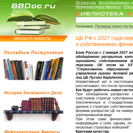
Литература
Внутрибанковские 
Международные финансы
Обра
Например,
Проверка клиентов б
ЦБ РФ с 2027 года пе
ПРОСМОТР НОВОСТИ
о собственниках фина
Банк России с 1 января 2027 
обобщённого раскрытия, кот
оценивать собственников ф
персонам. Об этом на XXVI
"Страхование, образование
управления оценки деловой 
лиц ЦБ Лусинэ Карапетян.
Нормативный акт в настоящее
рассчитывает, что после прохожде
Как будет работать новая сист
При обобщённом раскрытии н
участников структур собственн
обезличенные и стандартизир
данные о структуре собственнико
формам раскрытия ЦБ не намере
агрегированном виде.
При этом сама финансовая 
информацию о себе, однако, по
несколько страховых компаний".
Критерии качества