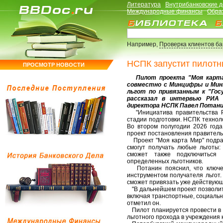
Литература
Внутрибанковские 
Международные финансы
Обра
Например,
Проверка клиентов б
НСПК запустит пилотн
ПРОСМОТР НОВОСТИ
Пилот проекта "Моя карта 
совместно с Минцифры и Мин
льгот по привязанным к "Гос
рассказал в интервью РИА
директора НСПК Павел Потани
"Инициатива правительства РФ
стадии подготовки. НСПК технол
Во втором полугодии 2026 года
проект постановления правительс
Проект "Моя карта Мир" подраз
смогут получать любые льготы:
сможет также подключиться
определенных льготников.
Потанин пояснил, что ключева
инструментом получателя льгот.
сможет привязать уже действующу
"В дальнейшем проект позволит
включая транспортные, социальны
отметил он.
Пилот планируется провести в т
льготного прохода в учреждения 