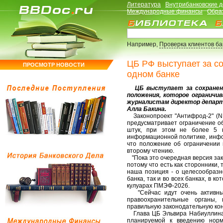
Литература
Внутрибанковские 
Международные финансы
Обра
Например,
Проверка клиентов б
ЦБ РФ выступает за со
ПРОСМОТР НОВОСТИ
одном банке
ЦБ выступает за сохранени
положения, которое ограничив
журналистам директор департ
Алла Бакина.
Законопроект "Антифрод-2" (N 
предусматривает ограничение об
штук, при этом не более 5 к
информационной политике, инфо
что положение об ограничении 
второму чтению.
"Пока это очередная версия зак
потому что есть как сторонники,
наша позиция - о целесообразн
банка, так и во всех банках, в к
кулуарах ПМЭФ-2026.
"Сейчас идут очень активные 
правоохранительные органы, 
правильную законодательную конс
Глава ЦБ Эльвира Набиуллина в
планируемой к введению норм