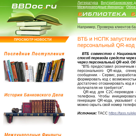
Литература
Внутрибанковские 
Международные финансы
Обра
Например,
Проверка клиентов б
ВТБ и НСПК запустили
ПРОСМОТР НОВОСТИ
персональный QR-код
ВТБ совместно с Националь
способ перевода средств чере
через персональный QR-код. Об
"ВТБ предоставил розничным к
персонального QR-кода, сген
сообщении. - Сервис, разработ
формировать код с возможностью
достаточно отсканировать код и
получателя не требуется".
QR-код для C2C-переводов - 
телефона. Чтобы инициировать
генерации QR-кода, указывает 
можно скрыть свой номер телефо
Источник:
ТАСС
https://tass.ru