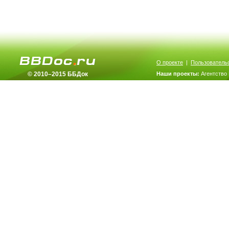
О проекте
|
Пользователь
© 2010–2015 ББДок
Наши проекты:
Агентство