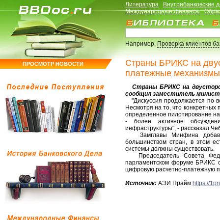
Литература
Внутрибанковские 
Международные финансы
Обра
Например,
Проверка клиентов б
Страны БРИКС на двус
ПРОСМОТР НОВОСТИ
платежные механизмы
Страны БРИКС на двусторон
сообщил заместитель министр
"Дискуссия продолжается по вс
Несмотря на то, что конкретных 
определенное пилотирование на 
- более активное обсужден
инфраструктуры", - рассказал Че
Замглавы Минфина добавил
большинством стран, в этом ес
системы должны существовать.
Председатель Совета Федер
парламентском форуме БРИКС со
цифровую расчетно-платежную 
Источник:
АЭИ Прайм
https://1