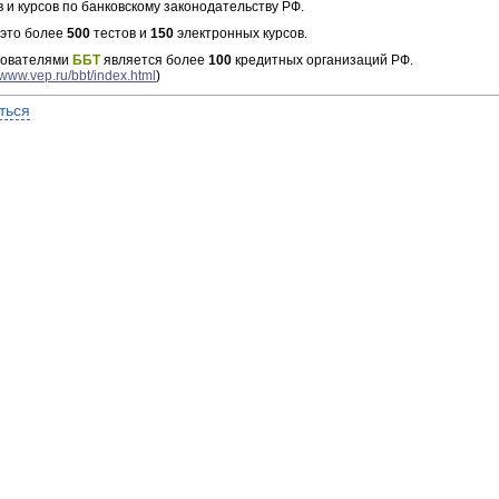
в и курсов по банковскому законодательству РФ.
 это более
500
тестов и
150
электронных курсов.
зователями
ББТ
является более
100
кредитных организаций РФ.
//www.vep.ru/bbt/index.html
)
ться