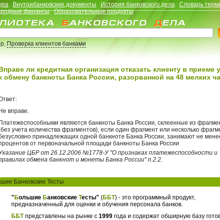
ура
Внутрибанковские документы
История банковского дела
Словарь терм
родные финансы
Образовательные продукты
р,
Проверка клиентов банками
Вправе ли кредитная организация отказать клиенту в приеме у
к обмену банкноты Банка России, разорванной на 48 мелких ч
Ответ:
Не вправе.
Платежеспособными являются банкноты Банка России, склеенные из фрагме
(без учета количества фрагментов), если один фрагмент или несколько фрагм
безусловно принадлежащих одной банкноте Банка России, занимают не мене
процентов от первоначальной площади банкноты Банка России
Указание ЦБР от 26.12.2006 №1778-У "О признаках платежеспособности и
правилах обмена банкнот и монеты Банка России" п.2.2.
шие Банковские Тесты
"
Б
ольшие
Б
анковские
Т
есты"
(
ББТ
) - это программный продукт,
предназначенный для оценки и обучения персонала банков.
ББТ
представлены на рынке с
1999
года и содержат обширную базу гото