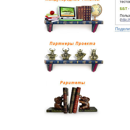
тесто
ББТ
-
Поль
(
http:
Подели