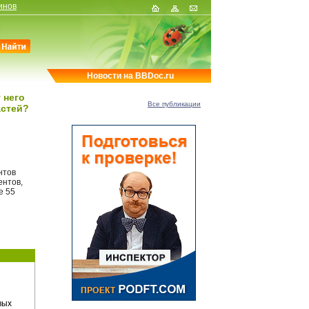
инов
Новости на BBDoc.ru
 него
Все публикации
астей?
нтов
ентов,
е 55
вых