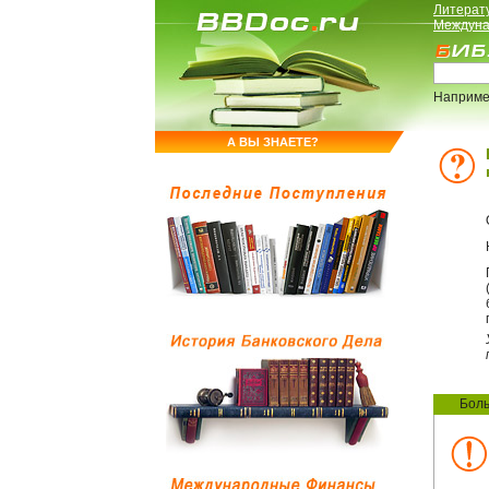
Литерат
Междуна
Наприме
А ВЫ ЗНАЕТЕ?
Боль