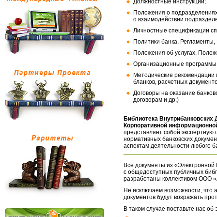
Должностные инструкции;
Положения о подразделениях
о взаимодействии подраздел
Личностные спецификации сп
Политики банка, Регламенты,
Положения об услугах, Полож
Организационные программы, 
Методические рекомендации и
бланков, расчетных документо
Договоры на оказание банков
договорам и др.)
Библиотека Внутрибанковских 
Корпоративной информационной
представляет собой экспертную 
нормативных банковских докумен
аспектам деятельности любого б
Все документы из «Электронной 
с общедоступных публичных библ
разработаны коллективом ООО «
Не исключаем возможности, что а
документов будут возражать про
В таком случае поставьте нас об