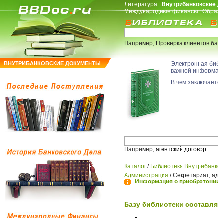
Литература
Внутрибанковские
Международные финансы
Обра
Например,
Проверка клиентов б
ВНУТРИБАНКОВСКИЕ ДОКУМЕНТЫ
Электронная би
важной информ
В чем заключаетс
Например,
агентский договор
Каталог
/
Библиотека Внутрибанк
Администрация
/
Секретариат, а
Информация о приобретении
Базу библиотеки составля