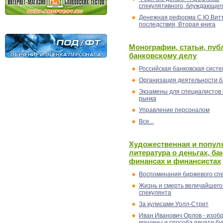
спекулятивного, блуждающег
Денежная реформа С.Ю.Витт
последствия, Вторая книга
Монографии, статьи, пуб
банковскому делу
Российская банковская сист
Организация деятельности б
Экзамены для специалистов
рынка
Управление персоналом
Все...
Художественная и попул
литература о деньгах, ба
финансах и финансистах
Воспоминания биржевого сп
Жизнь и смерть величайшего
спекулянта
За кулисами Уолл-Стрит
Иван Иванович Орлов - изоб
машины и способа печати бу