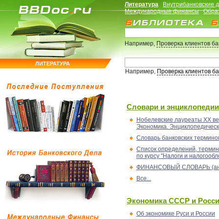
Литература
Внутрибанковские 
Международные финансы
Обра
Например,
Проверка клиентов б
ЛИТЕРАТУРА
Например,
Проверка клиентов б
Словари и энциклопедии
Нобелевские лауреаты XX ве
Экономика. Энциклопедическ
Словарь банковских термино
Список определений, термин
по курсу "Налоги и налогооб
ФИНАНСОВЫЙ СЛОВАРЬ (ан
Все...
Экономика СССР и Росс
Об экономике Руси и России