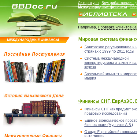
Литература
Внутрибанковские 
Международные финансы
Обр
Например,
Проверка клиентов б
Мировая система финанс
МЕЖДУНАРОДНЫЕ ФИНАНСЫ
Банковское регулирование и 
странах с 1999 по 2011 годы
Система международной
конвертируемости валют и в
курсов
Базельский комитет и мирова
мафия
Финансы СНГ, ЕврАзЭС,
Финансы СНГ как предмет эк
правовых исследований
Единое экономическое простр
бизнес-шаги (Мурычев А.В.)
О ходе Евразийской экономич
интеграции