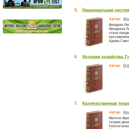
5.
Национальная систем
Автор:
Фри
Фридрих Ли
Фридриха Л
стала предм
противнико
Адама Смита
6.
История хозяйства. Г
Автор:
М.
7.
Количественная теор
Автор:
Ми
Милтон Фрид
теория дене
Гипотетичес