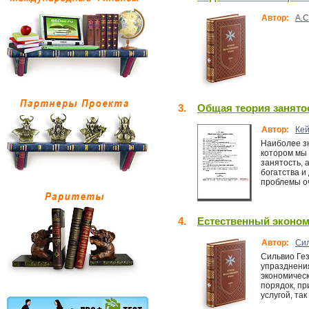
Автор:
А.
3.
Общая теория занятос
Автор:
Кей
Наиболее з
котором мы 
занятость, 
богатства и
проблемы оч
4.
Естественный эконо
Автор:
Сил
Сильвио Ге
упразднения
экономическ
порядок, пр
услугой, та