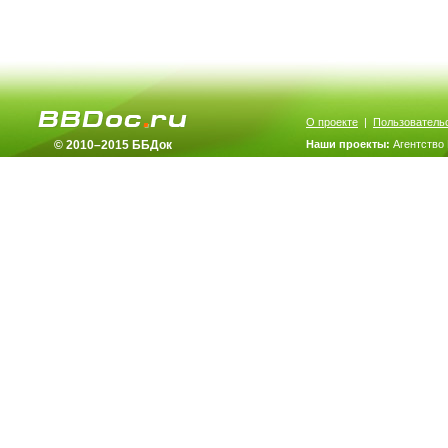
О проекте
|
Пользователь
© 2010–2015 ББДок
Наши проекты:
Агентство