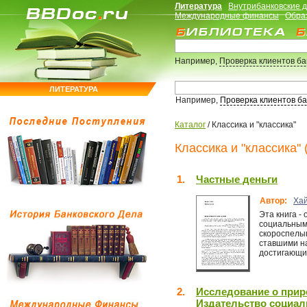
Литература
Внутрибанковские 
Международные финансы
Обра
Например,
Проверка клиентов б
ЛИТЕРАТУРА
Например,
Проверка клиентов б
Каталог
/
Классика и "классика"
Классика и "классика" 
1.
Частные деньги
Автор:
Хай
Эта книга -
социальным 
скороспелы
ставшими н
достигающим
2.
Исследование о приро
Издательство социал