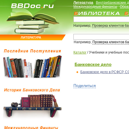
Литература
Внутрибанковские 
Международные финансы
Обра
Например,
Проверка клиентов б
ЛИТЕРАТУРА
Например,
Проверка клиентов б
Каталог
/
Учебники и учебные по
Банковское дело
Банковское дело в РСФСР, С
Поделиться