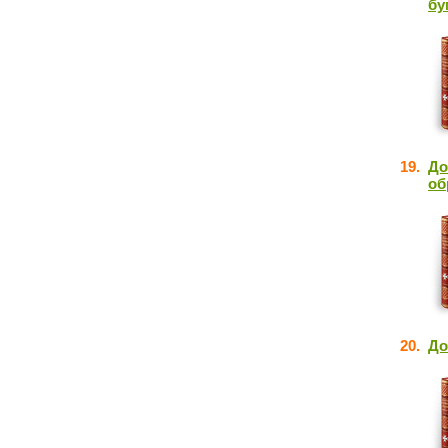
бу
19.
До
об
20.
До