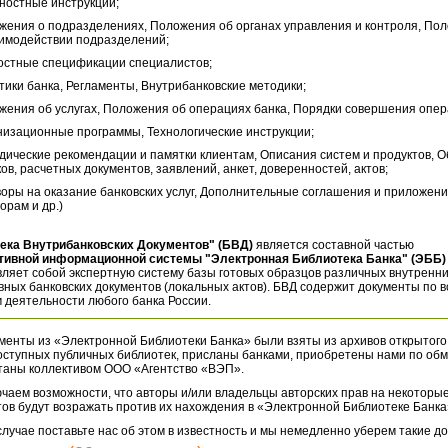
ностные инструкции;
жения о подразделениях, Положения об органах управления и контроля, По
аимодействии подразделений;
остные спецификации специалистов;
тики банка, Регламенты, Внутрибанковские методики;
жения об услугах, Положения об операциях банка, Порядки совершения опер
низационные программы, Технологические инструкции;
дические рекомендации и памятки клиентам, Описания систем и продуктов, 
ов, расчетных документов, заявлений, анкет, доверенностей, актов;
воры на оказание банковских услуг, Дополнительные соглашения и приложени
орам и др.)
ека Внутрибанковских Документов" (БВД)
является составной частью
тивной информационной системы "Электронная Библиотека Банка" (ЭББ)
ляет собой экспертную систему базы готовых образцов различных внутренн
ных банковских документов (локальных актов). БВД содержит документы по 
 деятельности любого банка России.
менты из «Электронной Библиотеки Банка» были взяты из архивов открытого
оступных публичных библиотек, присланы банками, приобретены нами по обм
таны коллективом ООО «Агентство «ВЭП».
чаем возможности, что авторы и/или владельцы авторских прав на некоторые
ов будут возражать против их нахождения в «Электронной Библиотеке Банка
случае поставьте нас об этом в известность и мы немедленно уберем такие д