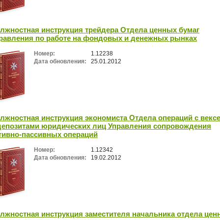
лжностная инструкция трейдера Отдела ценных бумаг
равления по работе на фондовых и денежных рынках
Номер:
1.12238
Дата обновления:
25.01.2012
лжностная инструкция экономиста Отдела операций с векс
депозитами юридических лиц Управления сопровождения
тивно-пассивных операций
Номер:
1.12342
Дата обновления:
19.02.2012
лжностная инструкция заместителя начальника отдела цен