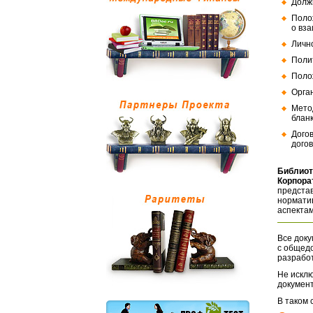
Долж
Поло
о вз
Личн
Поли
Поло
Орга
Мето
бланк
Дого
догов
Библиот
Корпора
представ
норматив
аспектам
Все доку
с общед
разрабо
Не исклю
документ
В таком 