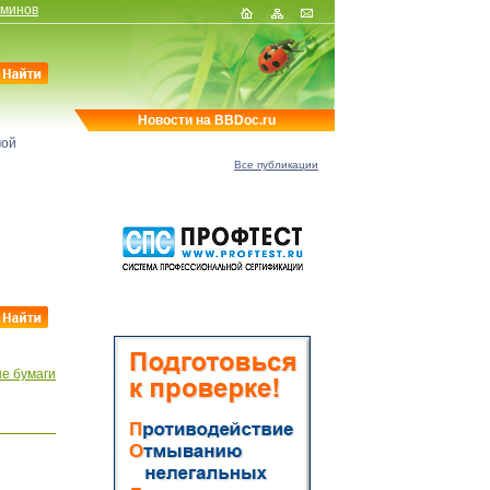
рминов
Новости на BBDoc.ru
мой
Все публикации
е бумаги