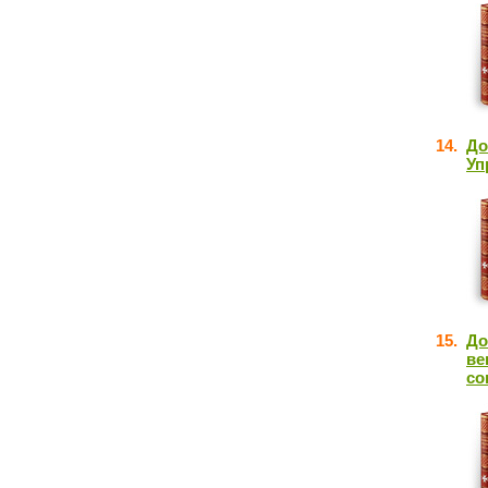
14.
До
Уп
15.
До
ве
со