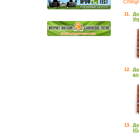
Специ
11.
До
Уп
12.
До
вл
13.
До
(О