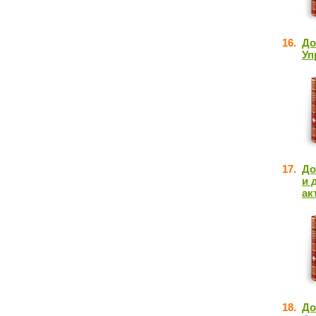
16.
До
Уп
17.
До
и 
ак
18.
До