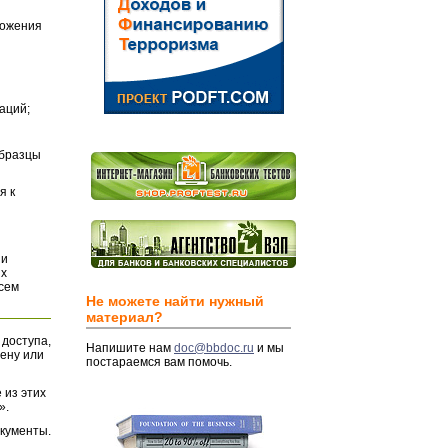
ложения
аций;
Образцы
я к
и
их
всем
Не можете найти нужный
материал?
 доступа,
Напишите нам
doc@bbdoc.ru
и мы
ену или
постараемся вам помочь.
 из этих
».
окументы.