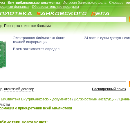
ура
Внутрибанковские документы
История банковского дела
Словарь те
родные финансы
Образовательные продукты
р,
Проверка клиентов банками
Электронная библиотека банка - 24 часа в сутки доступ к са
важной информации
В чем заключается определ...
р,
агентский договор
Расширенный поиск
/
Библиотека Внутрибанковских документов
/
Должностные инструкции
/
Ценны
листы
рмация о приобретении всей библиотеки
иблиотеки составляют: