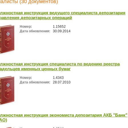
алисты (30 документов)
лжностная инструкция ведущего специалиста депозитария
равления депозитарных операций
Номер:
1.15652
Дата обновления:
30.09.2014
лжностная инструкция специалиста по ведению реестра
адельцев именных ценных бумаг
Номер:
1.4343
Дата обновления:
28.07.2010
лжностная инструкция экономиста депозитария АКБ "Банк"
АО)