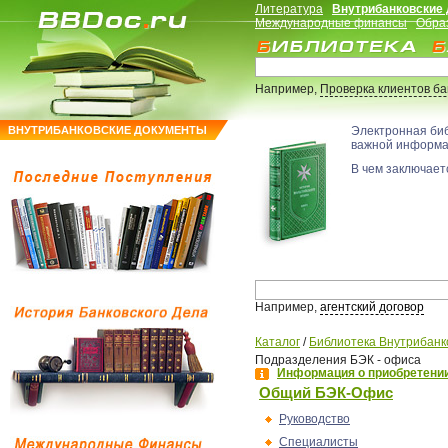
Литература
Внутрибанковские
Международные финансы
Обра
Например,
Проверка клиентов б
ВНУТРИБАНКОВСКИЕ ДОКУМЕНТЫ
Электронная би
важной информ
В чем заключаетс
Например,
агентский договор
Каталог
/
Библиотека Внутрибанк
Подразделения БЭК - офиса
Информация о приобретении
Общий БЭК-Офис
Руководство
Специалисты