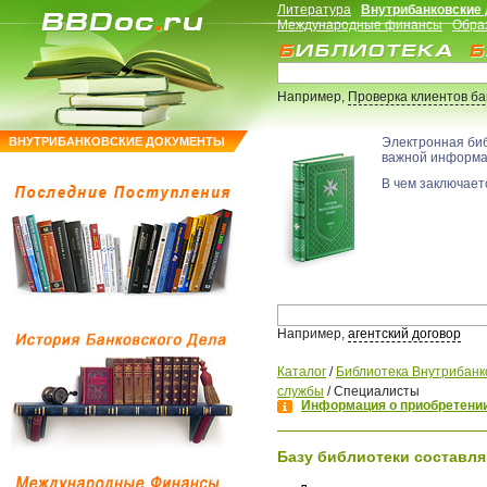
Литература
Внутрибанковские
Международные финансы
Обра
Например,
Проверка клиентов б
ВНУТРИБАНКОВСКИЕ ДОКУМЕНТЫ
Электронная би
важной информ
В чем заключаетс
Например,
агентский договор
Каталог
/
Библиотека Внутрибанк
службы
/
Специалисты
Информация о приобретении
Базу библиотеки составля