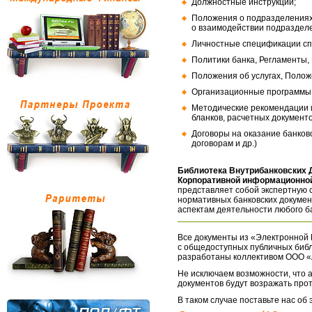
Должностные инструкции;
Положения о подразделениях
о взаимодействии подраздел
Личностные спецификации сп
Политики банка, Регламенты,
Положения об услугах, Полож
Организационные программы, 
Методические рекомендации и
бланков, расчетных документо
Договоры на оказание банков
договорам и др.)
Библиотека Внутрибанковских 
Корпоративной информационной
представляет собой экспертную 
нормативных банковских докумен
аспектам деятельности любого б
Все документы из «Электронной 
с общедоступных публичных библ
разработаны коллективом ООО «
Не исключаем возможности, что а
документов будут возражать про
В таком случае поставьте нас об