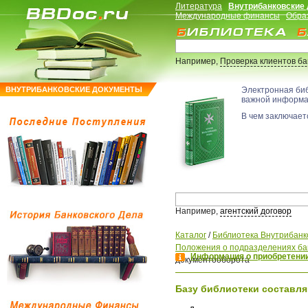
Литература
Внутрибанковские
Международные финансы
Обра
Например,
Проверка клиентов б
ВНУТРИБАНКОВСКИЕ ДОКУМЕНТЫ
Электронная би
важной информ
В чем заключаетс
Например,
агентский договор
Каталог
/
Библиотека Внутрибанк
Положения о подразделениях ба
Информация о приобретении
документооборота
Базу библиотеки составля