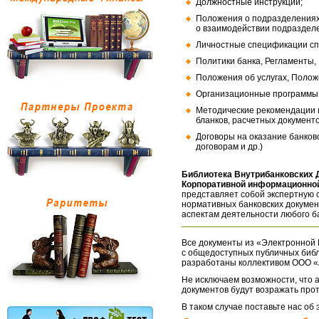
Должностные инструкции;
Положения о подразделениях
о взаимодействии подраздел
Личностные спецификации сп
Политики банка, Регламенты,
Положения об услугах, Полож
Организационные программы, 
Методические рекомендации и
бланков, расчетных документо
Договоры на оказание банков
договорам и др.)
Библиотека Внутрибанковских 
Корпоративной информационной
представляет собой экспертную 
нормативных банковских докумен
аспектам деятельности любого б
Все документы из «Электронной 
с общедоступных публичных библ
разработаны коллективом ООО «
Не исключаем возможности, что а
документов будут возражать про
В таком случае поставьте нас об