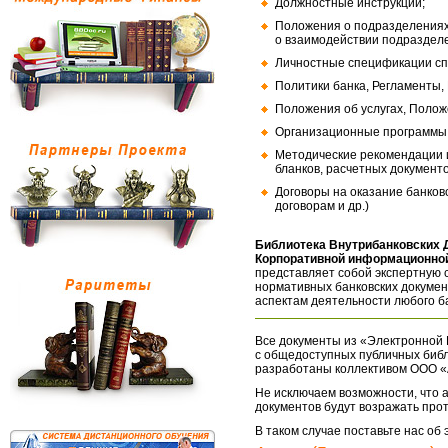
Должностные инструкции;
Положения о подразделениях
о взаимодействии подраздел
Личностные спецификации сп
Политики банка, Регламенты,
Положения об услугах, Полож
Организационные программы, 
Методические рекомендации и
бланков, расчетных документо
Договоры на оказание банков
договорам и др.)
Библиотека Внутрибанковских 
Корпоративной информационной
представляет собой экспертную 
нормативных банковских докумен
аспектам деятельности любого б
Все документы из «Электронной 
с общедоступных публичных библ
разработаны коллективом ООО «
Не исключаем возможности, что а
документов будут возражать про
В таком случае поставьте нас об