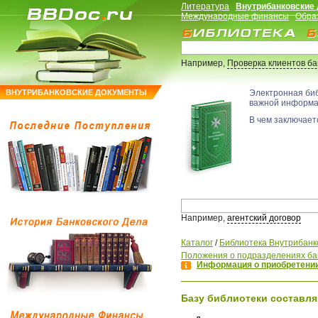
Литература
Внутрибанковские
Международные финансы
Обра
Например,
Проверка клиентов б
ВНУТРИБАНКОВСКИЕ ДОКУМЕНТЫ
Электронная би
важной информ
В чем заключаетс
Например,
агентский договор
Каталог
/
Библиотека Внутрибанк
Положения о подразделениях ба
Информация о приобретении
Базу библиотеки составля