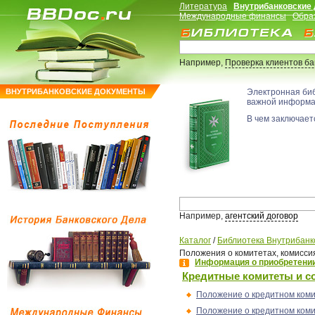
Литература
Внутрибанковские
Международные финансы
Обра
Например,
Проверка клиентов б
ВНУТРИБАНКОВСКИЕ ДОКУМЕНТЫ
Электронная би
важной информ
В чем заключаетс
Например,
агентский договор
Каталог
/
Библиотека Внутрибанк
Положения о комитетах, комиссия
Информация о приобретении
Кредитные комитеты и с
Положение о кредитном коми
Положение о кредитном коми