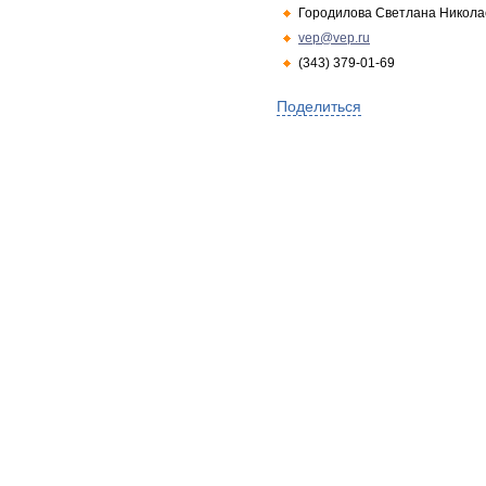
Городилова Светлана Никола
vep@vep.ru
(343) 379-01-69
Поделиться