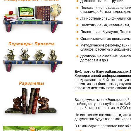
Должностные инструкции;
Положения о подразделениях
о взаимодействии подраздел
Личностные спецификации сп
Политики банка, Регламенты,
Положения об услугах, Полож
Организационные программы, 
Методические рекомендации и
бланков, расчетных документо
Договоры на оказание банков
договорам и др.)
Библиотека Внутрибанковских 
Корпоративной информационной
представляет собой экспертную 
нормативных банковских докумен
аспектам деятельности любого б
Все документы из «Электронной 
с общедоступных публичных библ
разработаны коллективом ООО «
Не исключаем возможности, что а
документов будут возражать про
В таком случае поставьте нас об