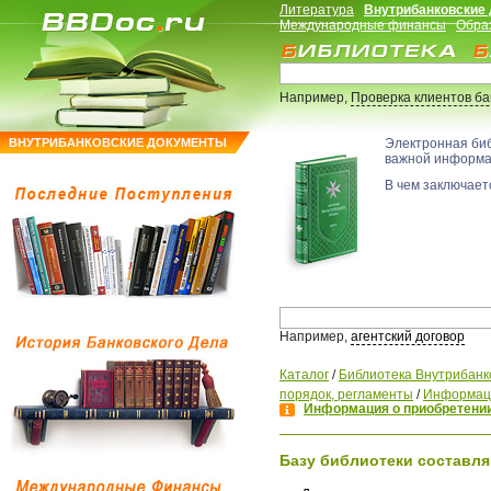
Литература
Внутрибанковские
Международные финансы
Обра
Например,
Проверка клиентов б
ВНУТРИБАНКОВСКИЕ ДОКУМЕНТЫ
Электронная би
важной информ
В чем заключаетс
Например,
агентский договор
Каталог
/
Библиотека Внутрибанк
порядок, регламенты
/
Информаци
Информация о приобретении
Базу библиотеки составля