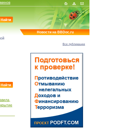
рминов
Новости на BBDoc.ru
мой
Все публикации
авила,
крытие