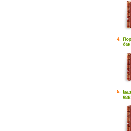
4.
Пор
бан
5.
Бан
кор