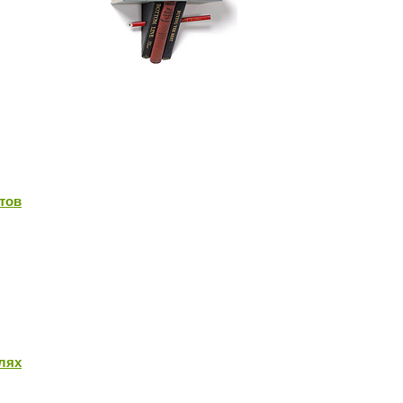
тов
лях