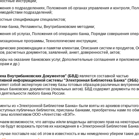
ностные инструкции;
жения о подразделениях, Положения об органах управления и контроля, По
аимодействии подразделений;
остные спецификации специалистов;
тики банка, Регламенты, Внутрибанковские методики;
жения об услугах, Положения об операциях банка, Порядки совершения опер
низационные программы, Технологические инструкции;
дические рекомендации и памятки клиентам, Описания систем и продуктов, 
ов, расчетных документов, заявлений, анкет, доверенностей, актов;
воры на оказание банковских услуг, Дополнительные соглашения и приложени
орам и др.)
ека Внутрибанковских Документов" (БВД)
является составной частью
тивной информационной системы "Электронная Библиотека Банка" (ЭББ)
ляет собой экспертную систему базы готовых образцов различных внутренн
ных банковских документов (локальных актов). БВД содержит документы по 
 деятельности любого банка России.
менты из «Электронной Библиотеки Банка» были взяты из архивов открытого
оступных публичных библиотек, присланы банками, приобретены нами по обм
таны коллективом ООО «Агентство «ВЭП».
чаем возможности, что авторы и/или владельцы авторских прав на некоторые
ов будут возражать против их нахождения в «Электронной Библиотеке Банка
случае поставьте нас об этом в известность и мы немедленно уберем такие д