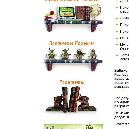
Долж
Поло
о вз
Личн
Поли
Поло
Орга
Мето
бланк
Дого
догов
Библиот
Корпора
представ
норматив
аспектам
Все доку
с общед
разрабо
Не исклю
документ
В таком 