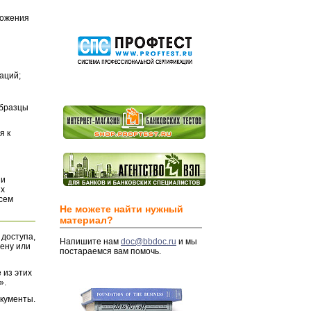
ложения
аций;
Образцы
я к
и
их
всем
Не можете найти нужный
материал?
 доступа,
Напишите нам
doc@bbdoc.ru
и мы
ену или
постараемся вам помочь.
 из этих
».
окументы.