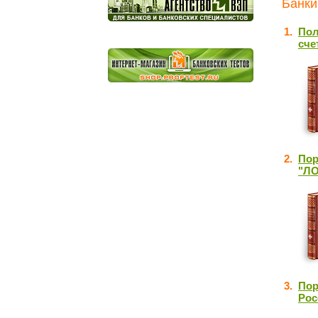
Банки
1.
Пол
сче
2.
Пор
"ЛО
3.
Пор
Рос