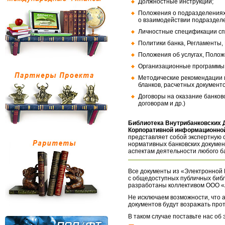
Должностные инструкции;
Положения о подразделениях
о взаимодействии подраздел
Личностные спецификации сп
Политики банка, Регламенты,
Положения об услугах, Полож
Организационные программы, 
Методические рекомендации и
бланков, расчетных документо
Договоры на оказание банков
договорам и др.)
Библиотека Внутрибанковских 
Корпоративной информационной
представляет собой экспертную 
нормативных банковских докумен
аспектам деятельности любого б
Все документы из «Электронной 
с общедоступных публичных библ
разработаны коллективом ООО «
Не исключаем возможности, что а
документов будут возражать про
В таком случае поставьте нас об