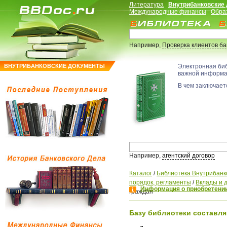
Литература
Внутрибанковские
Международные финансы
Обра
Например,
Проверка клиентов б
ВНУТРИБАНКОВСКИЕ ДОКУМЕНТЫ
Электронная би
важной информ
В чем заключаетс
Например,
агентский договор
Каталог
/
Библиотека Внутрибанк
порядок, регламенты
/
Вклады и 
Информация о приобретении
граждан
Базу библиотеки составля