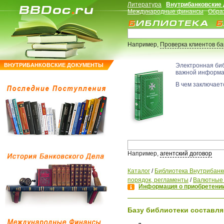
Литература
Внутрибанковские
Международные финансы
Обра
Например,
Проверка клиентов б
ВНУТРИБАНКОВСКИЕ ДОКУМЕНТЫ
Электронная би
важной информ
В чем заключаетс
Например,
агентский договор
Каталог
/
Библиотека Внутрибанк
порядок, регламенты
/
Валютные 
Информация о приобретении
Базу библиотеки составля