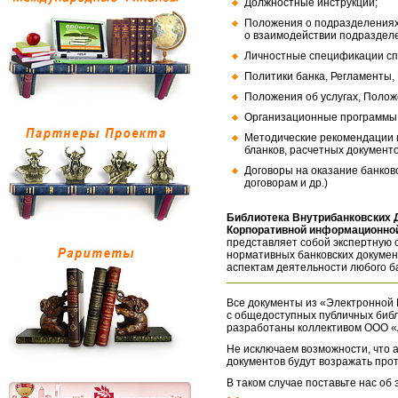
Должностные инструкции;
Положения о подразделениях
о взаимодействии подраздел
Личностные спецификации сп
Политики банка, Регламенты,
Положения об услугах, Полож
Организационные программы, 
Методические рекомендации и
бланков, расчетных документо
Договоры на оказание банков
договорам и др.)
Библиотека Внутрибанковских 
Корпоративной информационной
представляет собой экспертную 
нормативных банковских докумен
аспектам деятельности любого б
Все документы из «Электронной 
с общедоступных публичных библ
разработаны коллективом ООО «
Не исключаем возможности, что а
документов будут возражать про
В таком случае поставьте нас об