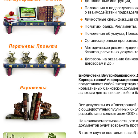
Должностные инструкции;
Положения о подразделениях
о взаимодействии подраздел
Личностные спецификации сп
Политики банка, Регламенты,
Положения об услугах, Полож
Организационные программы, 
Методические рекомендации и
бланков, расчетных документо
Договоры на оказание банков
договорам и др.)
Библиотека Внутрибанковских 
Корпоративной информационной
представляет собой экспертную 
нормативных банковских докумен
аспектам деятельности любого б
Все документы из «Электронной 
с общедоступных публичных библ
разработаны коллективом ООО «
Не исключаем возможности, что а
документов будут возражать про
В таком случае поставьте нас об