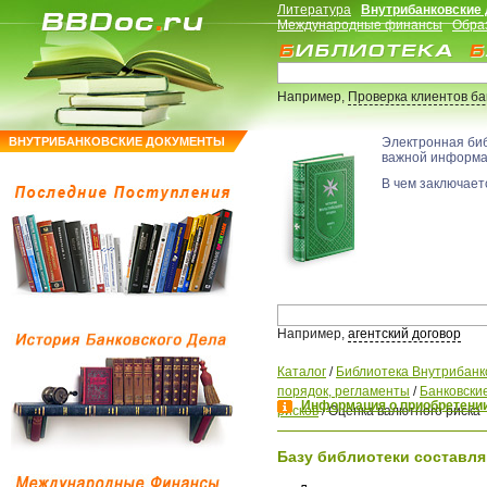
Литература
Внутрибанковские
Международные финансы
Обра
Например,
Проверка клиентов б
ВНУТРИБАНКОВСКИЕ ДОКУМЕНТЫ
Электронная би
важной информ
В чем заключаетс
Например,
агентский договор
Каталог
/
Библиотека Внутрибанк
порядок, регламенты
/
Банковские
Информация о приобретении
рисков
/
Оценка валютного риска
Базу библиотеки составля