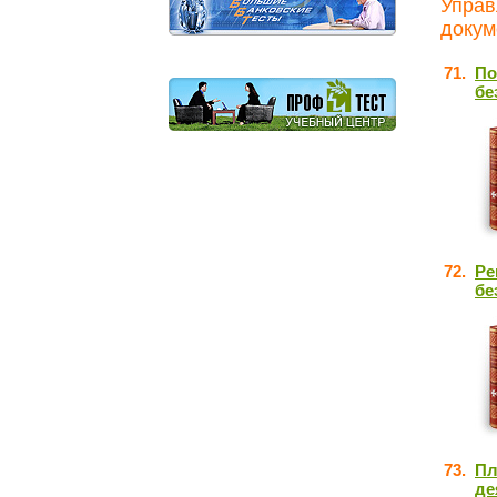
Управ
докум
71.
По
бе
72.
Ре
бе
73.
Пл
де