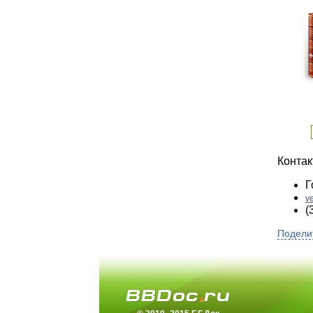
Конта
Г
v
(
Подели