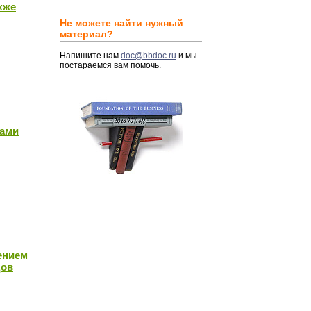
кже
Не можете найти нужный
материал?
Напишите нам
doc@bbdoc.ru
и мы
постараемся вам помочь.
тами
ением
дов