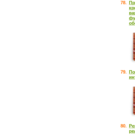
78.
Пр
кр
ва
фу
об
79.
По
ин
80.
Ре
ре