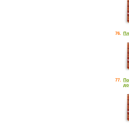
76.
Пл
77.
По
до