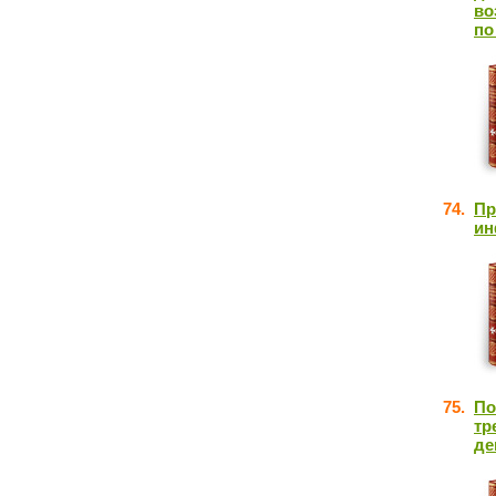
во
по
74.
Пр
ин
75.
По
тр
де