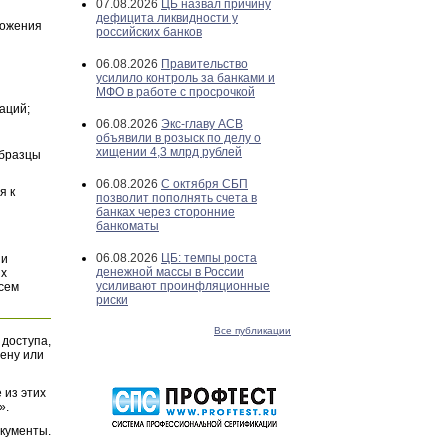
07.08.2026
ЦБ назвал причину
дефицита ликвидности у
ложения
российских банков
06.08.2026
Правительство
усилило контроль за банками и
МФО в работе с просрочкой
аций;
06.08.2026
Экс-главу АСВ
объявили в розыск по делу о
хищении 4,3 млрд рублей
Образцы
06.08.2026
С октября СБП
я к
позволит пополнять счета в
банках через сторонние
банкоматы
06.08.2026
ЦБ: темпы роста
и
денежной массы в России
их
усиливают проинфляционные
всем
риски
Все публикации
 доступа,
ену или
 из этих
».
окументы.