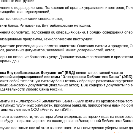
ностные инструкции;
жения о подразделениях, Положения об органах управления и контроля, По
аимодействии подразделений;
остные спецификации специалистов;
тики банка, Регламенты, Внутрибанковские методики;
жения об услугах, Положения об операциях банка, Порядки совершения опер
низационные программы, Технологические инструкции;
дические рекомендации и памятки клиентам, Описания систем и продуктов, 
ов, расчетных документов, заявлений, анкет, доверенностей, актов;
воры на оказание банковских услуг, Дополнительные соглашения и приложени
орам и др.)
ека Внутрибанковских Документов" (БВД)
является составной частью
тивной информационной системы "Электронная Библиотека Банка" (ЭББ)
ляет собой экспертную систему базы готовых образцов различных внутренн
ных банковских документов (локальных актов). БВД содержит документы по 
 деятельности любого банка России.
менты из «Электронной Библиотеки Банка» были взяты из архивов открытого
оступных публичных библиотек, присланы банками, приобретены нами по обм
таны коллективом ООО «Агентство «ВЭП».
чаем возможности, что авторы и/или владельцы авторских прав на некоторые
ов будут возражать против их нахождения в «Электронной Библиотеке Банка
случае поставьте нас об этом в известность и мы немедленно уберем такие д