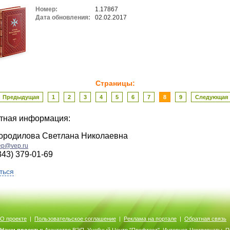
Номер:
1.17867
Дата обновления:
02.02.2017
Страницы:
Предыдущая
1
2
3
4
5
6
7
8
9
Следующая
ктная информация:
ородилова Светлана Николаевна
ep@vep.ru
343) 379-01-69
ться
О проекте
|
Пользовательское соглашение
|
Реклама на портале
|
Обратная связь