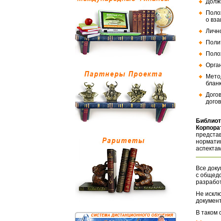
Долж
Поло
о вз
Личн
Поли
Поло
Орга
Мето
бланк
Дого
догов
Библиот
Корпора
представ
норматив
аспектам
Все доку
с общед
разрабо
Не исклю
документ
В таком 