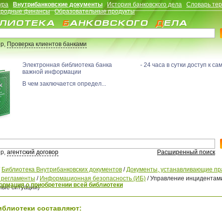
ура
Внутрибанковские документы
История банковского дела
Словарь те
родные финансы
Образовательные продукты
р,
Проверка клиентов банками
Электронная библиотека банка - 24 часа в сутки доступ к са
важной информации
В чем заключается определ...
р,
агентский договор
Расширенный поиск
/
Библиотека Внутрибанковских документов
/
Документы, устанавливающие пр
, регламенты
/
Информационная безопасность (ИБ)
/
Управление инцидентам
рмация о приобретении всей библиотеки
ные ситуации)
иблиотеки составляют: