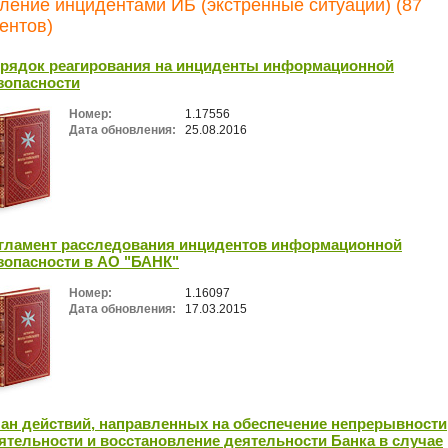
ление инцидентами ИБ (экстренные ситуации) (87
ентов)
рядок реагирования на инциденты информационной
зопасности
Номер:
1.17556
Дата обновления:
25.08.2016
гламент расследования инцидентов информационной
зопасности в АО "БАНК"
Номер:
1.16097
Дата обновления:
17.03.2015
ан действий, направленных на обеспечение непрерывности
ятельности и восстановление деятельности Банка в случае