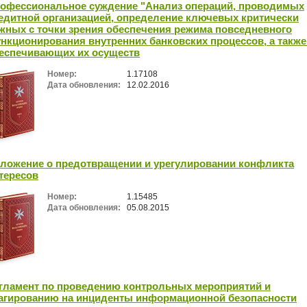
офессиональное суждение "Анализ операций, проводимых
едитной организацией, определение ключевых критически
жных с точки зрения обеспечения режима повседневного
нкционирования внутренних банковских процессов, а также
еспечивающих их осуществ
Номер:
1.17108
Дата обновления:
12.02.2016
ложение о предотвращении и урегулировании конфликта
тересов
Номер:
1.15485
Дата обновления:
05.08.2015
гламент по проведению контрольных мероприятий и
агированию на инциденты информационной безопасности