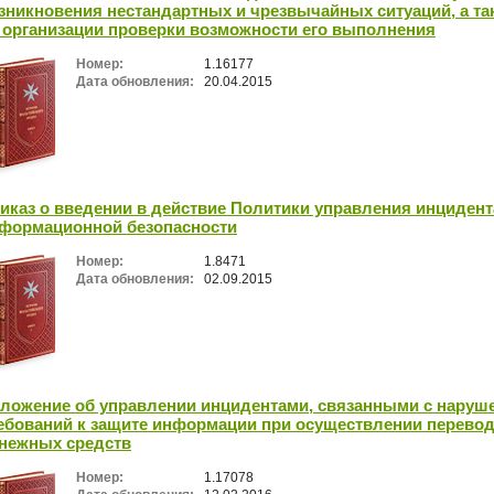
зникновения нестандартных и чрезвычайных ситуаций, а та
 организации проверки возможности его выполнения
Номер:
1.16177
Дата обновления:
20.04.2015
иказ о введении в действие Политики управления инциден
формационной безопасности
Номер:
1.8471
Дата обновления:
02.09.2015
ложение об управлении инцидентами, связанными с наруш
ебований к защите информации при осуществлении перево
нежных средств
Номер:
1.17078