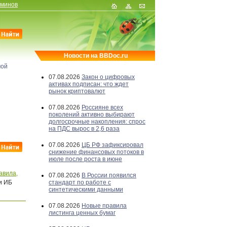
рминов
Новости на BBDoc.ru
мой
07.08.2026
Закон о цифровых
активах подписан: что ждет
рынок криптовалют
07.08.2026
Россияне всех
поколений активно выбирают
долгосрочные накопления: спрос
на ПДС вырос в 2,6 раза
07.08.2026
ЦБ РФ зафиксировал
снижение финансовых потоков в
июле после роста в июне
авила,
07.08.2026
В России появился
и ИБ
стандарт по работе с
синтетическими данными
07.08.2026
Новые правила
листинга ценных бумаг