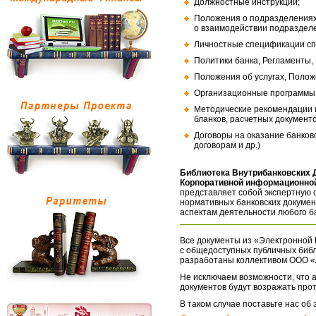
Должностные инструкции;
Положения о подразделениях
о взаимодействии подраздел
Личностные спецификации сп
Политики банка, Регламенты,
Положения об услугах, Полож
Организационные программы, 
Методические рекомендации и
бланков, расчетных документо
Договоры на оказание банков
договорам и др.)
Библиотека Внутрибанковских 
Корпоративной информационной
представляет собой экспертную 
нормативных банковских докумен
аспектам деятельности любого б
Все документы из «Электронной 
с общедоступных публичных библ
разработаны коллективом ООО «
Не исключаем возможности, что а
документов будут возражать про
В таком случае поставьте нас об