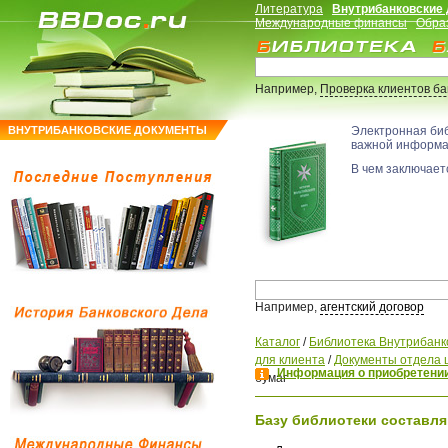
Литература
Внутрибанковские
Международные финансы
Обра
Например,
Проверка клиентов б
ВНУТРИБАНКОВСКИЕ ДОКУМЕНТЫ
Электронная би
важной информ
В чем заключаетс
Например,
агентский договор
Каталог
/
Библиотека Внутрибанк
для клиента
/
Документы отдела 
Информация о приобретении
бумаг
Базу библиотеки составля