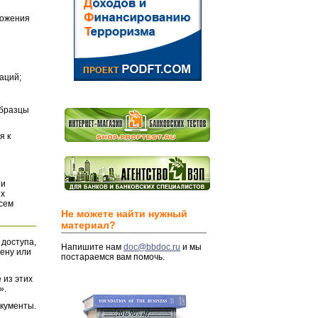
ложения
аций;
Образцы
я к
и
их
всем
Не можете найти нужный
материал?
 доступа,
Напишите нам
doc@bbdoc.ru
и мы
ену или
постараемся вам помочь.
 из этих
».
окументы.