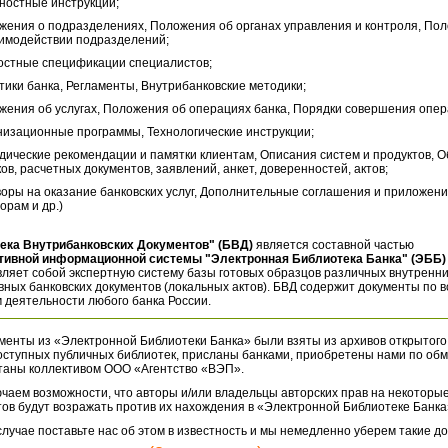
ностные инструкции;
жения о подразделениях, Положения об органах управления и контроля, По
аимодействии подразделений;
остные спецификации специалистов;
тики банка, Регламенты, Внутрибанковские методики;
жения об услугах, Положения об операциях банка, Порядки совершения опер
низационные программы, Технологические инструкции;
дические рекомендации и памятки клиентам, Описания систем и продуктов, 
ов, расчетных документов, заявлений, анкет, доверенностей, актов;
воры на оказание банковских услуг, Дополнительные соглашения и приложени
орам и др.)
ека Внутрибанковских Документов" (БВД)
является составной частью
тивной информационной системы "Электронная Библиотека Банка" (ЭББ)
ляет собой экспертную систему базы готовых образцов различных внутренн
ных банковских документов (локальных актов). БВД содержит документы по 
 деятельности любого банка России.
менты из «Электронной Библиотеки Банка» были взяты из архивов открытого
оступных публичных библиотек, присланы банками, приобретены нами по обм
таны коллективом ООО «Агентство «ВЭП».
чаем возможности, что авторы и/или владельцы авторских прав на некоторые
ов будут возражать против их нахождения в «Электронной Библиотеке Банка
случае поставьте нас об этом в известность и мы немедленно уберем такие д