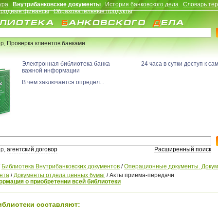
ура
Внутрибанковские документы
История банковского дела
Словарь те
родные финансы
Образовательные продукты
р,
Проверка клиентов банками
Электронная библиотека банка - 24 часа в сутки доступ к са
важной информации
В чем заключается определ...
р,
агентский договор
Расширенный поиск
/
Библиотека Внутрибанковских документов
/
Операционные документы. Доку
нта
/
Документы отдела ценных бумаг
/
Акты приема-передачи
рмация о приобретении всей библиотеки
иблиотеки составляют: