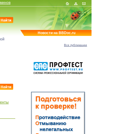
рминов
Новости на BBDoc.ru
мой
Все публикации
менты