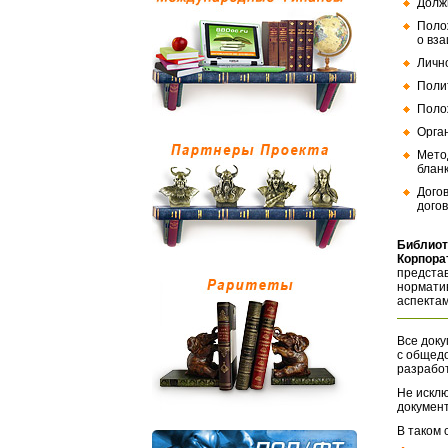
Долж
Поло
о вз
Личн
Поли
Поло
Орга
Мето
бланк
Дого
догов
Библиот
Корпора
представ
норматив
аспектам
Все доку
с общед
разрабо
Не исклю
документ
В таком 