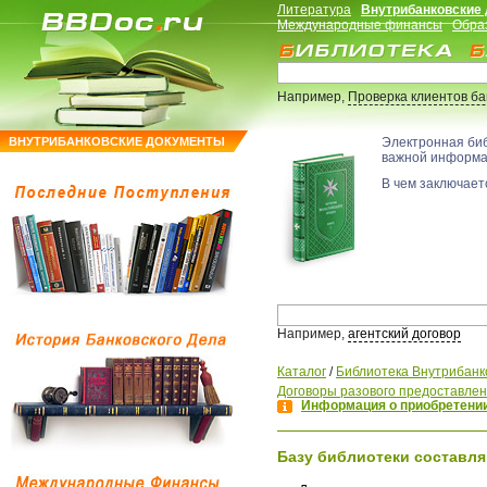
Литература
Внутрибанковские
Международные финансы
Обра
Например,
Проверка клиентов б
ВНУТРИБАНКОВСКИЕ ДОКУМЕНТЫ
Электронная би
важной информ
В чем заключаетс
Например,
агентский договор
Каталог
/
Библиотека Внутрибанк
Договоры разового предоставлен
Информация о приобретении
Базу библиотеки составля