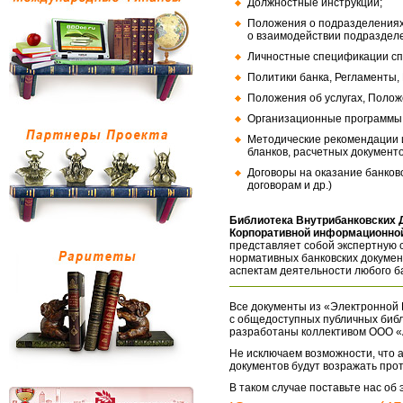
Должностные инструкции;
Положения о подразделениях
о взаимодействии подраздел
Личностные спецификации сп
Политики банка, Регламенты,
Положения об услугах, Полож
Организационные программы, 
Методические рекомендации и
бланков, расчетных документо
Договоры на оказание банков
договорам и др.)
Библиотека Внутрибанковских 
Корпоративной информационной
представляет собой экспертную 
нормативных банковских докумен
аспектам деятельности любого б
Все документы из «Электронной 
с общедоступных публичных библ
разработаны коллективом ООО «
Не исключаем возможности, что а
документов будут возражать про
В таком случае поставьте нас об