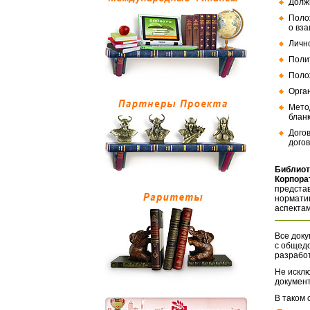
Долж
Поло
о вз
Личн
Поли
Поло
Орга
Мето
бланк
Дого
догов
Библиот
Корпора
представ
норматив
аспектам
Все доку
с общед
разрабо
Не исклю
документ
В таком 