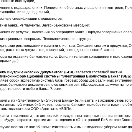
ностные инструкции;
жения о подразделениях, Положения об органах управления и контроля, По
аимодействии подразделений;
остные спецификации специалистов;
тики банка, Регламенты, Внутрибанковские методики;
жения об услугах, Положения об операциях банка, Порядки совершения опер
низационные программы, Технологические инструкции;
дические рекомендации и памятки клиентам, Описания систем и продуктов, 
ов, расчетных документов, заявлений, анкет, доверенностей, актов;
воры на оказание банковских услуг, Дополнительные соглашения и приложени
орам и др.)
ека Внутрибанковских Документов" (БВД)
является составной частью
тивной информационной системы "Электронная Библиотека Банка" (ЭББ)
ляет собой экспертную систему базы готовых образцов различных внутренн
ных банковских документов (локальных актов). БВД содержит документы по 
 деятельности любого банка России.
менты из «Электронной Библиотеки Банка» были взяты из архивов открытого
оступных публичных библиотек, присланы банками, приобретены нами по обм
таны коллективом ООО «Агентство «ВЭП».
чаем возможности, что авторы и/или владельцы авторских прав на некоторые
ов будут возражать против их нахождения в «Электронной Библиотеке Банка
случае поставьте нас об этом в известность и мы немедленно уберем такие д