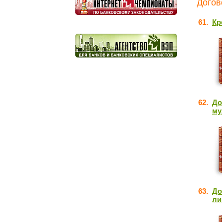
Догов
61.
Кр
62.
До
му
63.
До
ли