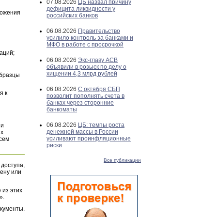
07.08.2026
ЦБ назвал причину
дефицита ликвидности у
ложения
российских банков
06.08.2026
Правительство
усилило контроль за банками и
МФО в работе с просрочкой
аций;
06.08.2026
Экс-главу АСВ
объявили в розыск по делу о
хищении 4,3 млрд рублей
Образцы
06.08.2026
С октября СБП
я к
позволит пополнять счета в
банках через сторонние
банкоматы
06.08.2026
ЦБ: темпы роста
и
денежной массы в России
их
усиливают проинфляционные
всем
риски
Все публикации
 доступа,
ену или
 из этих
».
окументы.