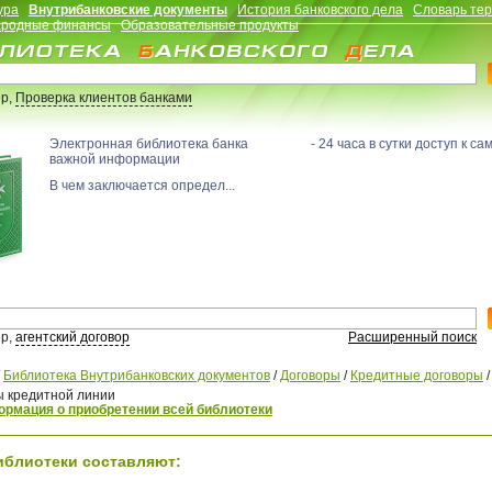
ура
Внутрибанковские документы
История банковского дела
Словарь те
родные финансы
Образовательные продукты
р,
Проверка клиентов банками
Электронная библиотека банка - 24 часа в сутки доступ к са
важной информации
В чем заключается определ...
р,
агентский договор
Расширенный поиск
/
Библиотека Внутрибанковских документов
/
Договоры
/
Кредитные договоры
/
ы кредитной линии
рмация о приобретении всей библиотеки
иблиотеки составляют: