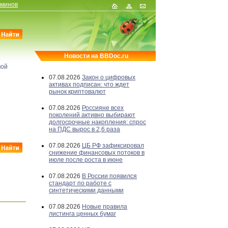
рминов
Новости на BBDoc.ru
мой
07.08.2026
Закон о цифровых
активах подписан: что ждет
рынок криптовалют
07.08.2026
Россияне всех
поколений активно выбирают
долгосрочные накопления: спрос
на ПДС вырос в 2,6 раза
07.08.2026
ЦБ РФ зафиксировал
снижение финансовых потоков в
июле после роста в июне
07.08.2026
В России появился
стандарт по работе с
синтетическими данными
07.08.2026
Новые правила
листинга ценных бумаг