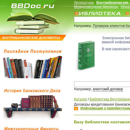
Литература
Внутрибанковские
Международные финансы
Обра
Например,
Проверка клиентов б
ВНУТРИБАНКОВСКИЕ ДОКУМЕНТЫ
Электронная би
важной информ
В чем заключаетс
Например,
агентский договор
Каталог
/
Библиотека Внутрибанк
Договоры кредитования банковск
Информация о приобретении
Базу библиотеки составля