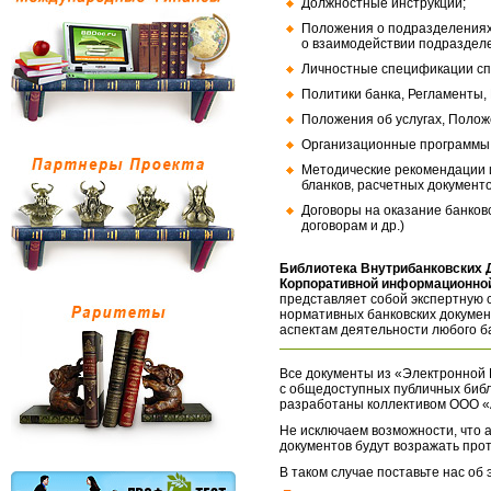
Должностные инструкции;
Положения о подразделениях
о взаимодействии подраздел
Личностные спецификации сп
Политики банка, Регламенты,
Положения об услугах, Полож
Организационные программы, 
Методические рекомендации и
бланков, расчетных документо
Договоры на оказание банков
договорам и др.)
Библиотека Внутрибанковских 
Корпоративной информационной
представляет собой экспертную 
нормативных банковских докумен
аспектам деятельности любого б
Все документы из «Электронной 
с общедоступных публичных библ
разработаны коллективом ООО «
Не исключаем возможности, что а
документов будут возражать про
В таком случае поставьте нас об