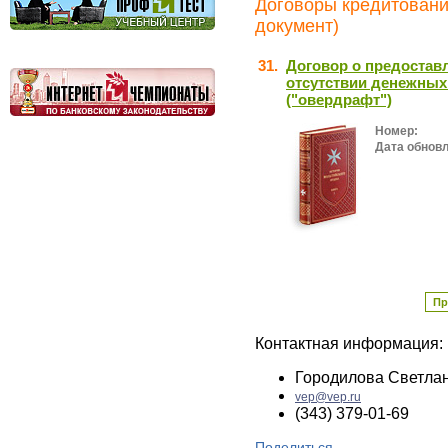
Договоры кредитования
документ)
31.
Договор о предостав
отсутствии денежных
("овердрафт")
Номер:
Дата обнов
Пр
Контактная информация:
Городилова Светла
vep@vep.ru
(343) 379-01-69
Поделиться