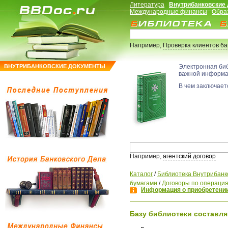
Литература
Внутрибанковские
Международные финансы
Обра
Например,
Проверка клиентов б
ВНУТРИБАНКОВСКИЕ ДОКУМЕНТЫ
Электронная би
важной информ
В чем заключаетс
Например,
агентский договор
Каталог
/
Библиотека Внутрибанк
бумагами
/
Договоры по операция
Информация о приобретении
Базу библиотеки составля