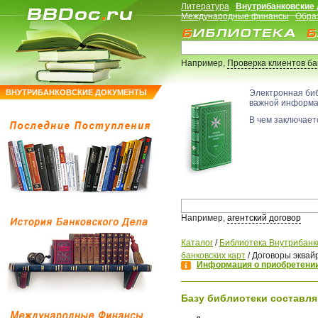
Литература
Внутрибанковские
Международные финансы
Обра
Например,
Проверка клиентов б
ВНУТРИБАНКОВСКИЕ ДОКУМЕНТЫ
Электронная би
важной информ
В чем заключаетс
Например,
агентский договор
Каталог
/
Библиотека Внутрибанк
банковских карт
/
Договоры эквай
Информация о приобретении
Базу библиотеки составля