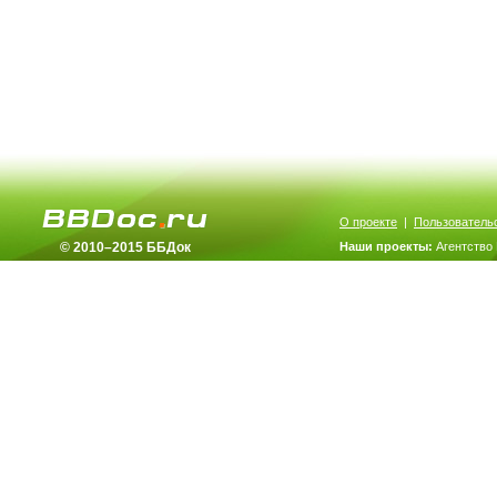
О проекте
|
Пользователь
© 2010–2015 ББДок
Наши проекты:
Агентство