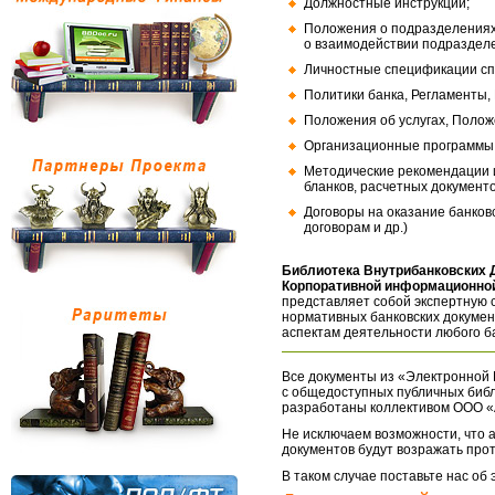
Должностные инструкции;
Положения о подразделениях
о взаимодействии подраздел
Личностные спецификации сп
Политики банка, Регламенты,
Положения об услугах, Полож
Организационные программы, 
Методические рекомендации и
бланков, расчетных документо
Договоры на оказание банков
договорам и др.)
Библиотека Внутрибанковских 
Корпоративной информационной
представляет собой экспертную 
нормативных банковских докумен
аспектам деятельности любого б
Все документы из «Электронной 
с общедоступных публичных библ
разработаны коллективом ООО «
Не исключаем возможности, что а
документов будут возражать про
В таком случае поставьте нас об