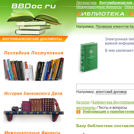
Литература
Внутрибанковские
Международные финансы
Обра
Например,
Проверка клиентов б
ВНУТРИБАНКОВСКИЕ ДОКУМЕНТЫ
Электронная би
важной информ
В чем заключаетс
Например,
агентский договор
Каталог
/
Библиотека Внутрибанк
материалы
/
Тесты и вопросы
Информация о приобретении
Базу библиотеки составля