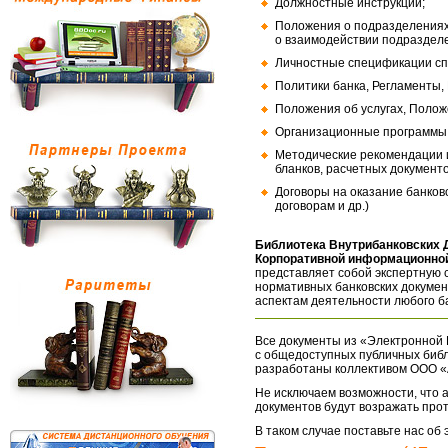
Должностные инструкции;
Положения о подразделениях
о взаимодействии подраздел
Личностные спецификации сп
Политики банка, Регламенты,
Положения об услугах, Полож
Организационные программы, 
Методические рекомендации и
бланков, расчетных документо
Договоры на оказание банков
договорам и др.)
Библиотека Внутрибанковских 
Корпоративной информационной
представляет собой экспертную 
нормативных банковских докумен
аспектам деятельности любого б
Все документы из «Электронной 
с общедоступных публичных библ
разработаны коллективом ООО «
Не исключаем возможности, что а
документов будут возражать про
В таком случае поставьте нас об