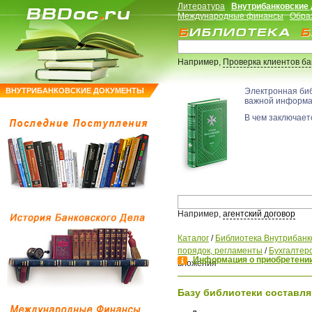
Литература
Внутрибанковские
Международные финансы
Обра
Например,
Проверка клиентов б
ВНУТРИБАНКОВСКИЕ ДОКУМЕНТЫ
Электронная би
важной информ
В чем заключаетс
Например,
агентский договор
Каталог
/
Библиотека Внутрибанк
порядок, регламенты
/
Бухгалтерс
Информация о приобретении
вложения
Базу библиотеки составля