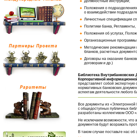
Должностные инструкции;
Положения о подразделениях
о взаимодействии подраздел
Личностные спецификации сп
Политики банка, Регламенты,
Положения об услугах, Полож
Организационные программы, 
Методические рекомендации и
бланков, расчетных документо
Договоры на оказание банков
договорам и др.)
Библиотека Внутрибанковских 
Корпоративной информационной
представляет собой экспертную 
нормативных банковских докумен
аспектам деятельности любого б
Все документы из «Электронной 
с общедоступных публичных библ
разработаны коллективом ООО «
Не исключаем возможности, что а
документов будут возражать про
В таком случае поставьте нас об