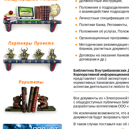
Должностные инструкции;
Положения о подразделениях
о взаимодействии подраздел
Личностные спецификации сп
Политики банка, Регламенты,
Положения об услугах, Полож
Организационные программы, 
Методические рекомендации и
бланков, расчетных документо
Договоры на оказание банков
договорам и др.)
Библиотека Внутрибанковских 
Корпоративной информационной
представляет собой экспертную 
нормативных банковских докумен
аспектам деятельности любого б
Все документы из «Электронной 
с общедоступных публичных библ
разработаны коллективом ООО «
Не исключаем возможности, что а
документов будут возражать про
В таком случае поставьте нас об