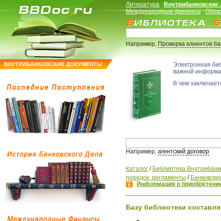
Литература
Внутрибанковские
Международные финансы
Обра
Например,
Проверка клиентов б
ВНУТРИБАНКОВСКИЕ ДОКУМЕНТЫ
Электронная би
важной информ
В чем заключаетс
Например,
агентский договор
Каталог
/
Библиотека Внутрибанк
порядок, регламенты
/
Банковские
Информация о приобретении
Базу библиотеки составля