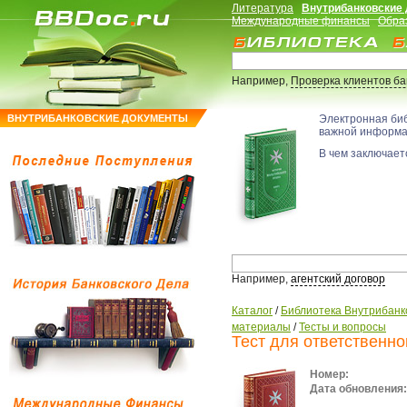
Литература
Внутрибанковские
Международные финансы
Обра
Например,
Проверка клиентов б
ВНУТРИБАНКОВСКИЕ ДОКУМЕНТЫ
Электронная би
важной информ
В чем заключаетс
Например,
агентский договор
Каталог
/
Библиотека Внутрибанк
материалы
/
Тесты и вопросы
Тест для ответственн
Номер:
Дата обновления: