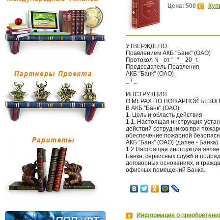
Цена: 500
Куп
УТВЕРЖДЕНО:
Правлением АКБ "Банк" (ОАО)
Протокол N_ от "_" _ 20_г.
Председатель Правления
АКБ "Банк" (ОАО)
_ / _
ИНСТРУКЦИЯ
О МЕРАХ ПО ПОЖАРНОЙ БЕЗО
В АКБ "Банк" (ОАО)
1. Цель и область действия
1.1. Настоящая инструкция уста
действий сотрудников при пожаре
обеспечение пожарной безопас
АКБ "Банк" (ОАО) (далее - Банка).
1.2 Настоящая инструкция являе
Банка, сервисных служб и подря
договорных основаниях, и гражд
офисных помещений Банка.
Информация о приобретении