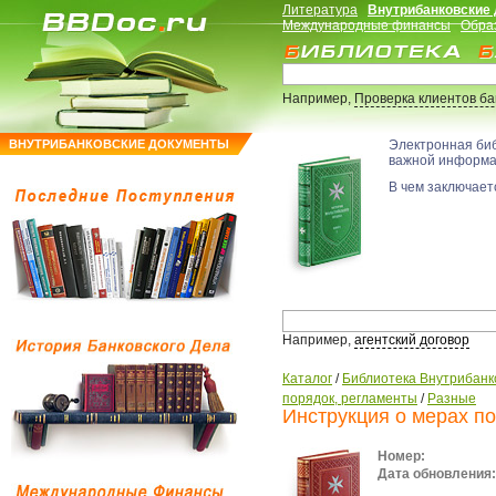
Литература
Внутрибанковские
Международные финансы
Обра
Например,
Проверка клиентов б
ВНУТРИБАНКОВСКИЕ ДОКУМЕНТЫ
Электронная би
важной информ
В чем заключаетс
Например,
агентский договор
Каталог
/
Библиотека Внутрибанк
порядок, регламенты
/
Разные
Инструкция о мерах п
Номер:
Дата обновления: