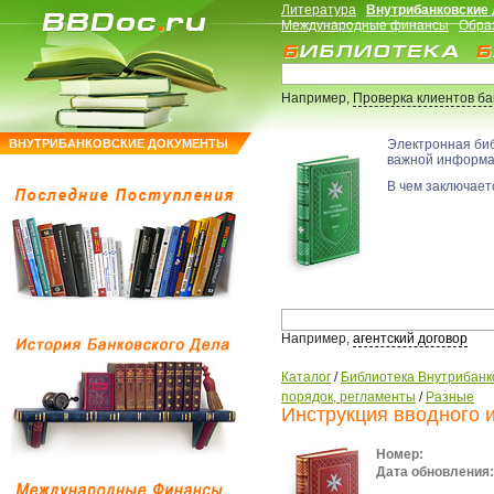
Литература
Внутрибанковские
Международные финансы
Обра
Например,
Проверка клиентов б
ВНУТРИБАНКОВСКИЕ ДОКУМЕНТЫ
Электронная би
важной информ
В чем заключаетс
Например,
агентский договор
Каталог
/
Библиотека Внутрибанк
порядок, регламенты
/
Разные
Инструкция вводного 
Номер:
Дата обновления: