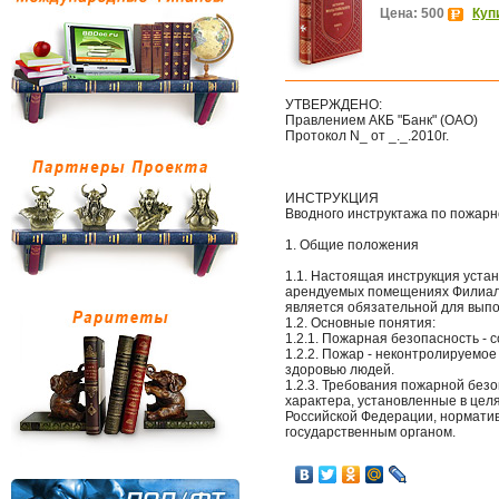
Цена: 500
Куп
УТВЕРЖДЕНО:
Правлением АКБ "Банк" (ОАО)
Протокол N_ от _._.2010г.
ИНСТРУКЦИЯ
Вводного инструктажа по пожарн
1. Общие положения
1.1. Настоящая инструкция уста
арендуемых помещениях Филиала "
является обязательной для вып
1.2. Основные понятия:
1.2.1. Пожарная безопасность -
1.2.2. Пожар - неконтролируемо
здоровью людей.
1.2.3. Требования пожарной безо
характера, установленные в цел
Российской Федерации, нормати
государственным органом.