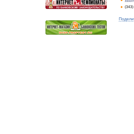
vep@
(343)
Подели