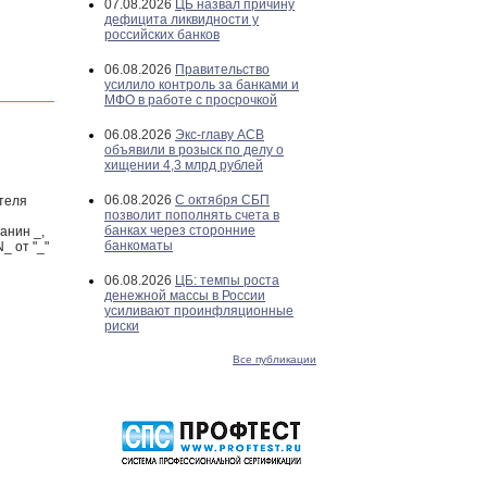
07.08.2026
ЦБ назвал причину
дефицита ликвидности у
российских банков
06.08.2026
Правительство
усилило контроль за банками и
МФО в работе с просрочкой
06.08.2026
Экс-главу АСВ
объявили в розыск по делу о
хищении 4,3 млрд рублей
06.08.2026
С октября СБП
теля
позволит пополнять счета в
банках через сторонние
анин _,
банкоматы
_ от "_"
06.08.2026
ЦБ: темпы роста
денежной массы в России
усиливают проинфляционные
риски
Все публикации