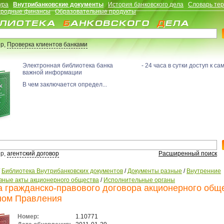
ура
Внутрибанковские документы
История банковского дела
Словарь те
родные финансы
Образовательные продукты
р,
Проверка клиентов банками
Электронная библиотека банка - 24 часа в сутки доступ к са
важной информации
В чем заключается определ...
р,
агентский договор
Расширенный поиск
/
Библиотека Внутрибанковских документов
/
Документы разные
/
Внутренние
вные акты акционерного общества
/
Исполнительные органы
 гражданско-правового договора акционерного общ
ном Правления
Номер:
1.10771