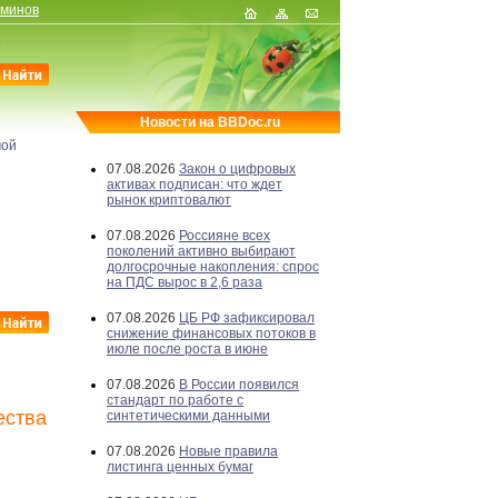
рминов
Новости на BBDoc.ru
мой
07.08.2026
Закон о цифровых
активах подписан: что ждет
рынок криптовалют
07.08.2026
Россияне всех
поколений активно выбирают
долгосрочные накопления: спрос
на ПДС вырос в 2,6 раза
07.08.2026
ЦБ РФ зафиксировал
снижение финансовых потоков в
июле после роста в июне
07.08.2026
В России появился
стандарт по работе с
ества
синтетическими данными
07.08.2026
Новые правила
листинга ценных бумаг