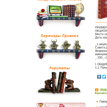
ПРИМЕР
АКЦИОН
Место з
Дата зак
_1 акци
Совета д
Федераль
именуемы
_ 200_ г
I. ОБЩ
1.1. Пре
Инфо
Контакт
Горо