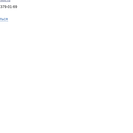
vep.ru
 379-01-69
ться