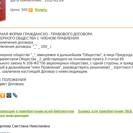
Дата обновления:
2011-01-29
Цена: 500
Купить
НАЯ ФОРМА ГРАЖДАНСКО - ПРАВОВОГО ДОГОВОРА
ЕРНОГО ОБЩЕСТВА С ЧЛЕНОМ ПРАВЛЕНИЯ
аключения договора _
лючения договора: "_" _ 200_ г.
онерное общество "_", именуемое в дальнейшем "Общество", в лице Председа
иректоров Общества _2, действующего на основании пункта 3 статьи 69
ного закона N 208-ФЗ "Об акционерных обществах, с одной стороны, и гражд
й в дальнейшем "член Правления", руководствуясь решением3 _ (протокол N
.), заключили настоящий Договор о нижеследующем.
ИЕ ПОЛОЖЕНИЯ
дмет Договора.
рмация о приобретении всей библиотеки
Заявка для приобретения ЭББ
ная информация:
дилова Светлана Николаевна